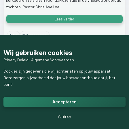
kerkdeuren
te
sluiten
voor
daklozen
die
in
de
vrieskou
onderdak
zochten.
Pastor
Chris
Avell
va
Lees verder
1
like
148
weergaven
Wij gebruiken cookies
Privacy Beleid
·
Algemene Voorwaarden
Cookies zijn gegevens die wij achterlaten op jouw apparaat.
Deze zorgen bijvoorbeeld dat jouw browser onthoud dat jij het
bent!
Accepteren
Sluiten