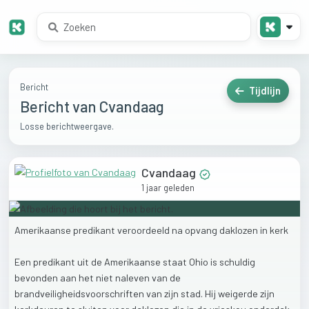
Bericht
Tijdlijn
Bericht van Cvandaag
Losse berichtweergave.
Cvandaag
1 jaar geleden
Amerikaanse
predikant
veroordeeld
na
opvang
daklozen
in
kerk
Een
predikant
uit
de
Amerikaanse
staat
Ohio
is
schuldig
bevonden
aan
het
niet
naleven
van
de
brandveiligheidsvoorschriften
van
zijn
stad.
Hij
weigerde
zijn