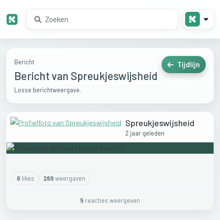
Bericht
Tijdlijn
Bericht van Spreukjeswijsheid
Losse berichtweergave.
Spreukjeswijsheid
2 jaar geleden
6
like
s
289
weergaven
5
reactie
s
weergeven