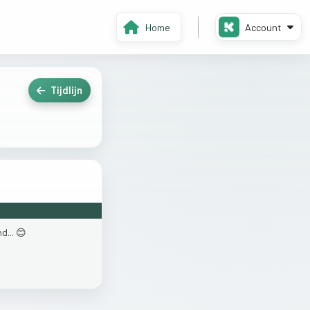
Home
Account
Tijdlijn
d...
😊