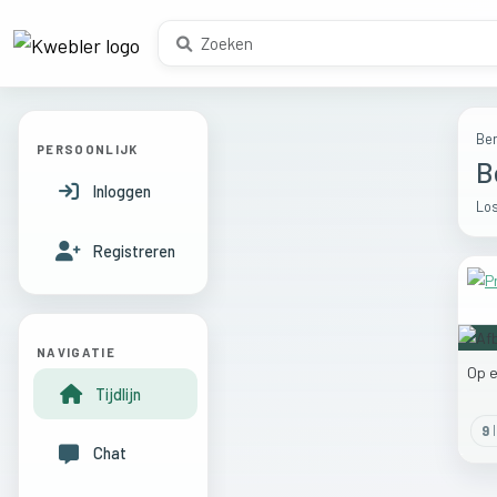
Ber
PERSOONLIJK
B
Inloggen
Los
Registreren
NAVIGATIE
Op
Tijdlijn
9
l
Chat