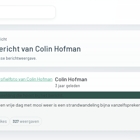
icht
ericht van Colin Hofman
se berichtweergave.
Colin Hofman
3 jaar geleden
een
vrije
dag
met
mooi
weer
is
een
strandwandeling
bijna
vanzelfspreken
ike
s
327
weergaven