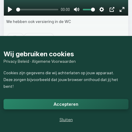
00:00
Play
Mute
Settings
PIP
Ente
We
hebben
ook
versiering
in
de
WC
fulls
4
like
s
301
weergaven
Wij gebruiken cookies
Privacy Beleid
·
Algemene Voorwaarden
Cookies zijn gegevens die wij achterlaten op jouw apparaat.
Deze zorgen bijvoorbeeld dat jouw browser onthoud dat jij het
bent!
Accepteren
Sluiten