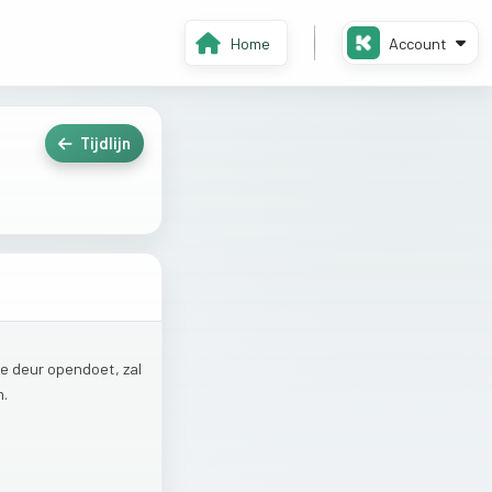
Home
Account
Tijdlijn
de
deur
opendoet,
zal
.