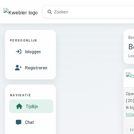
Ber
PERSOONLIJK
B
Inloggen
Los
Registreren
Ope
NAVIGATIE
[20
Tijdlijn
Ik
bi
http
Chat
1
l