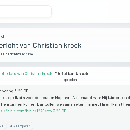
icht
ericht van Christian kroek
se berichtweergave.
Christian kroek
1 jaar geleden
nbaring
3:20
BB
]
Let
op:
Ik
sta
voor
de
deur
en
klop
aan.
Als
iemand
naar
Mij
luistert
en
j
hem
binnen
komen.
Dan
zullen
we
samen
eten:
hij
met
Mij
en
Ik
met
hem
s://bible.com/bible/1276/rev.3.20.BB
ike
31
weergaven