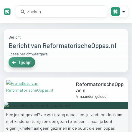
Bericht
Bericht van ReformatorischeOppas.nl
Losse berichtweergave.
Tijdlijn
ReformatorischeOpp
as.nl
4 maanden geleden
Ken
je
dat
gevoel?
Je
wilt
graag
oppassen,
je
vindt
het
leuk
om
met
kinderen
te
zijn
en
een
gezin
te
helpen…
maar
je
kent
eigenlijk
helemaal
geen
gezinnen
in
de
buurt
die
een
oppas