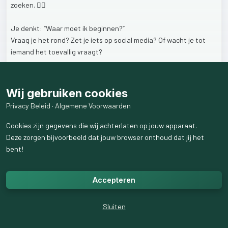
zoeken.
🤷‍♀️
Je
denkt:
“Waar
moet
ik
beginnen?”
Vraag
je
het
rond?
Zet
je
iets
op
social
media?
Of
wacht
je
tot
iemand
het
toevallig
vraagt?
Ondertussen
weet
je
dat
er
vast
ouders
zijn
die
juist
denken:
“We
zouden
eigenlijk
een
oppas
moeten
zoeken…”
Wij gebruiken cookies
Privacy Beleid
·
Algemene Voorwaarden
Soms
hoeft
er
maar
één
berichtje,
één
tip
of
één
kennismaking
te
zijn.
💬
Cookies zijn gegevens die wij achterlaten op jouw apparaat.
Dus
herken
jij
dit?
Of
ken
jij
misschien
een
gezin
dat
af
en
toe
Deze zorgen bijvoorbeeld dat jouw browser onthoud dat jij het
een
oppas
kan
gebruiken?
bent!
Ga
naar
www.reformatorischeoppas.nl
voor
oppasgezinnen
bij
Accepteren
jou
in
de
buurt
#oppas
#oppassen
#indebuurt
#christelijk
#oppasplatform
Sluiten
1
like
49
weergaven