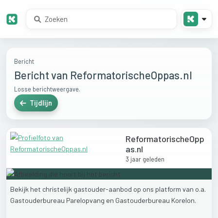
Bericht
Bericht van ReformatorischeOppas.nl
Losse berichtweergave.
Tijdlijn
ReformatorischeOpp
as.nl
3 jaar geleden
Bekijk
het
christelijk
gastouder-aanbod
op
ons
platform
van
o.a.
Gastouderbureau
Parelopvang
en
Gastouderbureau
Korelon.