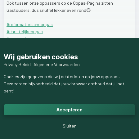
Ook
tussen
onze
oppassers
op
de
Oppas-Pagina
zitten
Gastouders,
dus
snuffel
lekker
even
rond😉
#reformatorischeoppas
#christelijkeoppas
#gastouder
#gastouderbureau
#oppasplatform
Wij gebruiken cookies
Privacy Beleid
·
Algemene Voorwaarden
2
like
s
341
weergaven
Cookies zijn gegevens die wij achterlaten op jouw apparaat.
Deze zorgen bijvoorbeeld dat jouw browser onthoud dat jij het
bent!
Accepteren
Sluiten