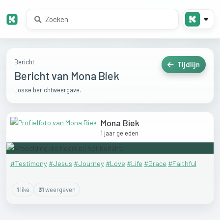
Bericht
Tijdlijn
Bericht van Mona Biek
Losse berichtweergave.
Mona Biek
1 jaar geleden
#Testimony
#Jesus
#Journey
#Love
#Life
#Grace
#Faithful
1
like
31
weergaven