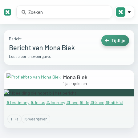
Bericht
Tijdlijn
Bericht van Mona Biek
Losse berichtweergave.
Mona Biek
1 jaar geleden
#Testimony
#Jesus
#Journey
#Love
#Life
#Grace
#Faithful
1
like
15
weergaven