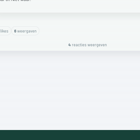
like
s
6
weergaven
4
reactie
s
weergeven