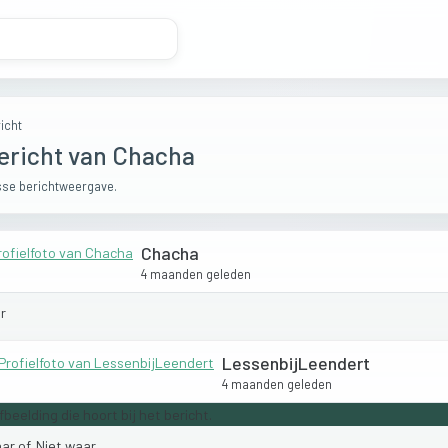
icht
ericht van Chacha
se berichtweergave.
Chacha
4 maanden geleden
r
LessenbijLeendert
4 maanden geleden
ar
of.
Niet
waar.