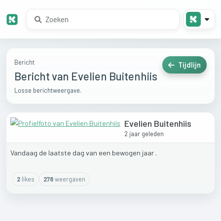
Bericht
Tijdlijn
Bericht van Evelien Buitenhiis
Losse berichtweergave.
Evelien Buitenhiis
2 jaar geleden
Vandaag
de
laatste
dag
van
een
bewogen
jaar
.
2
like
s
278
weergaven