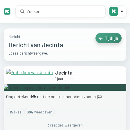
Bericht
Tijdlijn
Bericht van Jecinta
Losse berichtweergave.
Jecinta
1 jaar geleden
Oog
getekend👁
niet
de
beste
maar
prima
voor
mij😊
15
like
s
394
weergaven
3
reactie
s
weergeven