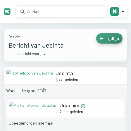
Bericht
Tijdlijn
Bericht van Jecinta
Losse berichtweergave.
Jecinta
1 jaar geleden
Waar
is
die
groep??🤭
Joachim
2 jaar geleden
Goeedemorgen
allemaal!