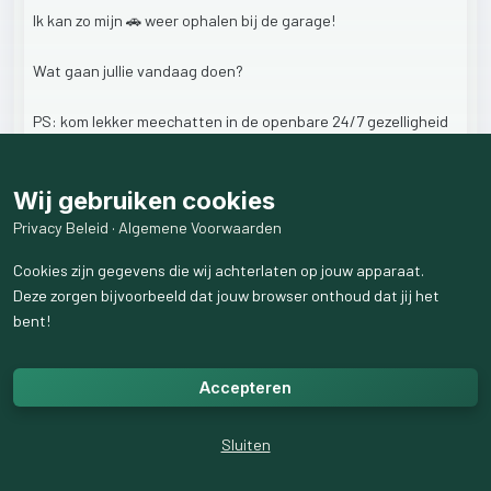
Ik
kan
zo
mijn
🚗
weer
ophalen
bij
de
garage!
Wat
gaan
jullie
vandaag
doen?
PS:
kom
lekker
meechatten
in
de
openbare
24/7
gezelligheid
chatgroep!
Wij gebruiken cookies
Privacy Beleid
·
Algemene Voorwaarden
9
like
s
1
weergaven
Cookies zijn gegevens die wij achterlaten op jouw apparaat.
Deze zorgen bijvoorbeeld dat jouw browser onthoud dat jij het
5
reactie
s
weergeven
bent!
Accepteren
Sluiten