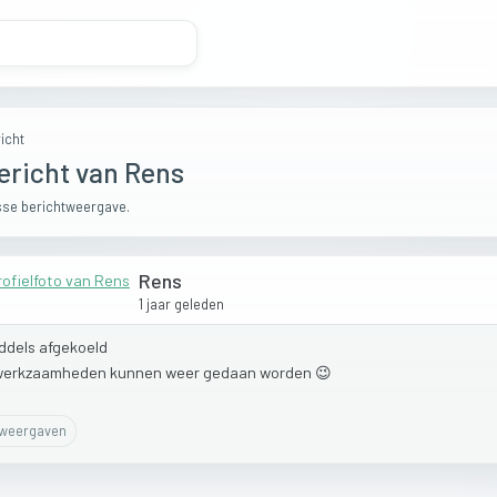
icht
ericht van Rens
se berichtweergave.
Rens
1 jaar geleden
iddels
afgekoeld
werkzaamheden
kunnen
weer
gedaan
worden
😉
weergaven