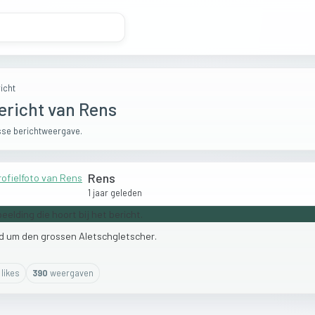
icht
ericht van Rens
se berichtweergave.
Rens
1 jaar geleden
d
um
den
grossen
Aletschgletscher.
like
s
390
weergaven