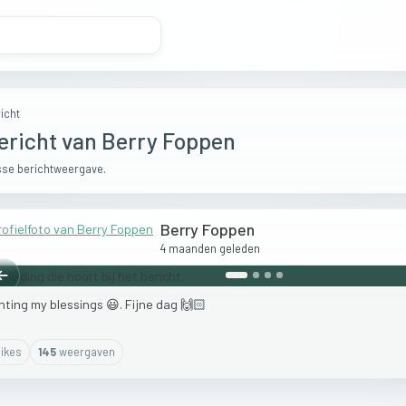
icht
ericht van Berry Foppen
se berichtweergave.
Berry Foppen
4 maanden geleden
Vorige
nting
my
blessings
😃.
Fijne
dag
🙌🏻
ike
s
145
weergaven