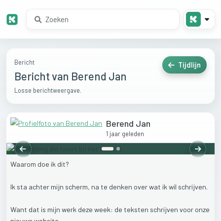
Bericht
Tijdlijn
Bericht van Berend Jan
Losse berichtweergave.
Berend Jan
1 jaar geleden
Vorige
Volgen
Waarom
doe
ik
dit?
Ik
sta
achter
mijn
scherm,
na
te
denken
over
wat
ik
wil
schrijven.
Want
dat
is
mijn
werk
deze
week:
de
teksten
schrijven
voor
onze
nieuwe
website.