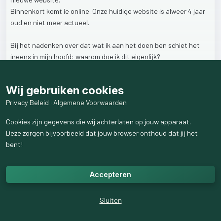
Binnenkort
komt
ie
online.
Onze
huidige
website
is
alweer
4
jaar
oud
en
niet
meer
actueel.
Bij
het
nadenken
over
dat
wat
ik
aan
het
doen
ben
schiet
het
ineens
in
mijn
hoofd:
waarom
doe
ik
dit
eigenlijk?
Is
dat
omdat
we
graag
willen
laten
zien
wie
en
hoe
we
zijn
en
wat
Wij gebruiken cookies
voor
moois
we
maken?
Privacy Beleid
·
Algemene Voorwaarden
Niet
alleen,
uiteindelijk
gaat
het
erom
dat
we
meer
vakmensen
Cookies zijn gegevens die wij achterlaten op jouw apparaat.
verder
willen
helpen,
en
hoe
zal
iemand
het
weten
als
we
het
Deze zorgen bijvoorbeeld dat jouw browser onthoud dat jij het
niet
vertellen?
Aan
het
werk
dus,
teksten
schrijven.
bent!
Over
werk
gesproken,
er
schiet
me
een
bijbeltekst
te
binnen:
Als
iemand
niet
wil
werken,
zal
hij
ook
niet
eten.
(2
Tess.
3:10)
Accepteren
Als
ik
deze
teksten
niet
schrijf
weet
ik
wat
er
gaat
gebeuren:
op
Sluiten
termijn
vind
niemand
ons
nog.
Snel
maar
aan
de
slag!