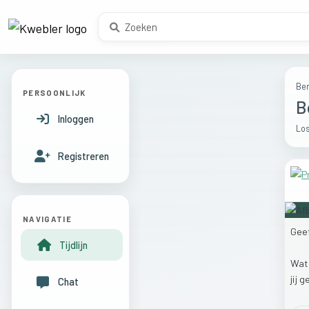
Ber
PERSOONLIJK
B
Inloggen
Los
Registreren
NAVIGATIE
Gee
Tijdlijn
Wa
jij
g
Chat