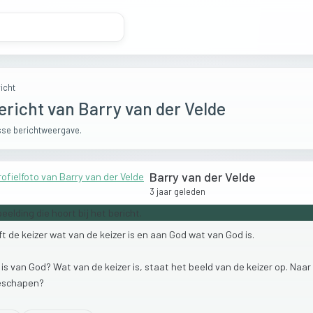
icht
ericht van Barry van der Velde
se berichtweergave.
Barry van der Velde
3 jaar geleden
ft
de
keizer
wat
van
de
keizer
is
en
aan
God
wat
van
God
is.
t
is
van
God?
Wat
van
de
keizer
is,
staat
het
beeld
van
de
keizer
op.
Naar
eschapen?