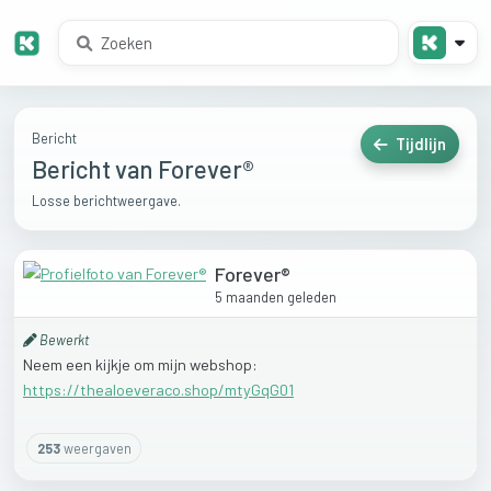
Bericht
Tijdlijn
Bericht van Forever®
Losse berichtweergave.
Forever®
5 maanden geleden
Bewerkt
Neem
een
kijkje
om
mijn
webshop:
https://thealoeveraco.shop/mtyGqG01
253
weergaven