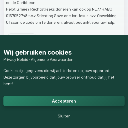
en
de
Caribbean.
Helpt
u
mee?
Rechtstreeks
doneren
kan
ook
op
NL77
RABO
0167052748
t.n.v
Stichting
Save
one
for
Jesus
ovv.
Opwekking
Of
scan
de
code
om
te
doneren,
alvast
bedankt
voor
uw
hulp.
267
weergaven
Wij gebruiken cookies
Privacy Beleid
·
Algemene Voorwaarden
Cookies zijn gegevens die wij achterlaten op jouw apparaat.
Deze zorgen bijvoorbeeld dat jouw browser onthoud dat jij het
bent!
Accepteren
Sluiten