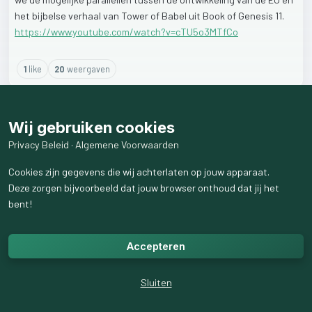
het
bijbelse
verhaal
van
Tower
of
Babel
uit
Book
of
Genesis
11.
https://www.youtube.com/watch?v=cTU5o3MTfCo
1
like
20
weergaven
Wij gebruiken cookies
Privacy Beleid
·
Algemene Voorwaarden
Cookies zijn gegevens die wij achterlaten op jouw apparaat.
Deze zorgen bijvoorbeeld dat jouw browser onthoud dat jij het
bent!
Accepteren
Sluiten