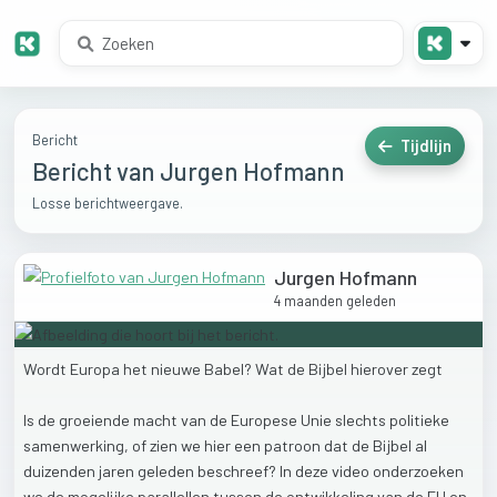
Bericht
Tijdlijn
Bericht van Jurgen Hofmann
Losse berichtweergave.
Jurgen Hofmann
4 maanden geleden
Wordt
Europa
het
nieuwe
Babel?
Wat
de
Bijbel
hierover
zegt
Is
de
groeiende
macht
van
de
Europese
Unie
slechts
politieke
samenwerking,
of
zien
we
hier
een
patroon
dat
de
Bijbel
al
duizenden
jaren
geleden
beschreef?
In
deze
video
onderzoeken
we
de
mogelijke
parallellen
tussen
de
ontwikkeling
van
de
EU
en