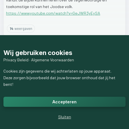
toekomstige
rol
van
het
Joodse
volk.
https://www.youtube.com/watch?v=GeJWR3yEySA
14
weergaven
Wij gebruiken cookies
Privacy Beleid
·
Algemene Voorwaarden
Cookies zijn gegevens die wij achterlaten op jouw apparaat.
Deze zorgen bijvoorbeeld dat jouw browser onthoud dat jij het
bent!
Accepteren
Sluiten