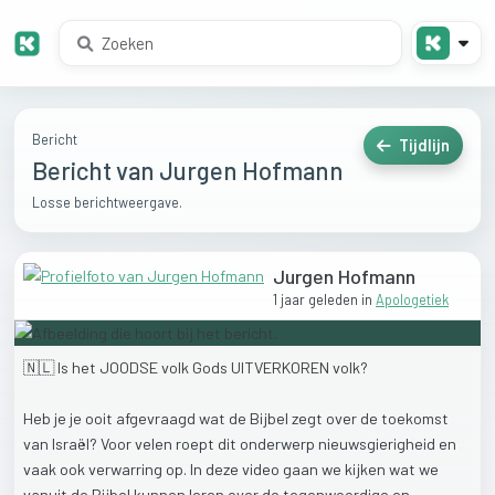
Bericht
Tijdlijn
Bericht van Jurgen Hofmann
Losse berichtweergave.
Jurgen Hofmann
1 jaar geleden
in
Apologetiek
🇳🇱
Is
het
JOODSE
volk
Gods
UITVERKOREN
volk?
Heb
je
je
ooit
afgevraagd
wat
de
Bijbel
zegt
over
de
toekomst
van
Israël?
Voor
velen
roept
dit
onderwerp
nieuwsgierigheid
en
vaak
ook
verwarring
op.
In
deze
video
gaan
we
kijken
wat
we
vanuit
de
Bijbel
kunnen
leren
over
de
tegenwoordige
en