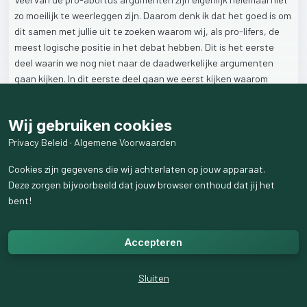
zo
moeilijk
te
weerleggen
zijn.
Daarom
denk
ik
dat
het
goed
is
om
dit
samen
met
jullie
uit
te
zoeken
waarom
wij,
als
pro-lifers,
de
meest
logische
positie
in
het
debat
hebben.
Dit
is
het
eerste
deel
waarin
we
nog
niet
naar
de
daadwerkelijke
argumenten
gaan
kijken.
In
dit
eerste
deel
gaan
we
eerst
kijken
waarom
iedereen
langs
elkaar
heen
lijkt
te
praten.
Ook
zullen
we
zien
dat
we
als
christenen
de
overhand
hebben
in
het
debat
wat
betreft
Wij gebruiken cookies
logica
en
samenhang.
https://odysee.com/@apologeet:3/01-pro-choice-arguments-
Privacy Beleid
·
Algemene Voorwaarden
NL:9
Cookies zijn gegevens die wij achterlaten op jouw apparaat.
Deze zorgen bijvoorbeeld dat jouw browser onthoud dat jij het
2
like
s
47
weergaven
bent!
Accepteren
Sluiten