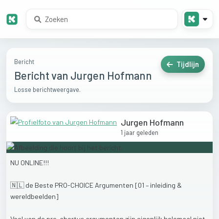
Bericht
Tijdlijn
Bericht van Jurgen Hofmann
Losse berichtweergave.
Jurgen Hofmann
1 jaar geleden
NU
ONLINE!!!
🇳🇱
de
Beste
PRO-CHOICE
Argumenten
[01
–
inleiding
&
wereldbeelden]
Veel
van
de
pro-abortus
argumenten
zijn
eigenlijk
helemaal
niet