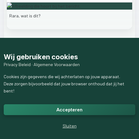
Rara,
wat
is
dit?
2
like
s
6
weergaven
Wij gebruiken cookies
8
reactie
s
weergeven
Privacy Beleid
·
Algemene Voorwaarden
Cookies zijn gegevens die wij achterlaten op jouw apparaat.
Deze zorgen bijvoorbeeld dat jouw browser onthoud dat jij het
bent!
Accepteren
Sluiten