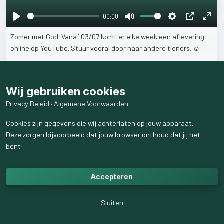
00:00
Play
Mute
Settings
PIP
Ente
Zomer
met
God.
Vanaf
03/07
komt
er
elke
week
een
aflevering
fulls
online
op
YouTube.
Stuur
vooral
door
naar
andere
tieners.
☺️
2
like
s
68
weergaven
Wij gebruiken cookies
Privacy Beleid
·
Algemene Voorwaarden
Cookies zijn gegevens die wij achterlaten op jouw apparaat.
Deze zorgen bijvoorbeeld dat jouw browser onthoud dat jij het
bent!
Accepteren
Sluiten