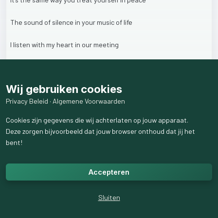
The
sound
of
silence
in
your
music
of
life
I
listen
with
my
heart
in
our
meeting
No
judgement
comes
above
Wij gebruiken cookies
It’s
the
meeting
that
deals
in
love
Privacy Beleid
·
Algemene Voorwaarden
So
the
path
is
light
in
more
than
a
greeting
Cookies zijn gegevens die wij achterlaten op jouw apparaat.
Deze zorgen bijvoorbeeld dat jouw browser onthoud dat jij het
-copyrights,
Ameen,
2026-
bent!
38
weergaven
Accepteren
Sluiten