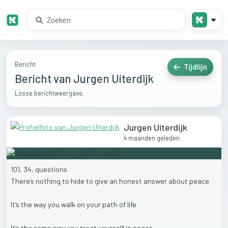
Bericht
Tijdlijn
Bericht van Jurgen Uiterdijk
Losse berichtweergave.
Jurgen Uiterdijk
4 maanden geleden
101,
34,
questions
There’s
nothing
to
hide
to
give
an
honest
answer
about
peace
It’s
the
way
you
walk
on
your
path
of
life
It’s
the
same
way
you
treat
yourself
in
peace