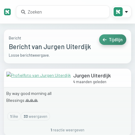
Bericht
Tijdlijn
Bericht van Jurgen Uiterdijk
Losse berichtweergave.
Jurgen Uiterdijk
4 maanden geleden
By
way
good
morning
all
Blessings
🙏🙏🙏
1
like
33
weergaven
1
reactie
weergeven