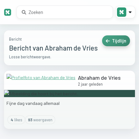
Bericht
Tijdlijn
Bericht van Abraham de Vries
Losse berichtweergave.
Abraham de Vries
2 jaar geleden
Fijne
dag
vandaag
allemaal
4
like
s
93
weergaven