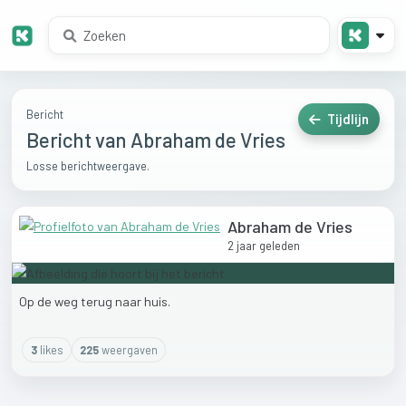
Bericht
Tijdlijn
Bericht van Abraham de Vries
Losse berichtweergave.
Abraham de Vries
2 jaar geleden
Op
de
weg
terug
naar
huis.
3
like
s
225
weergaven