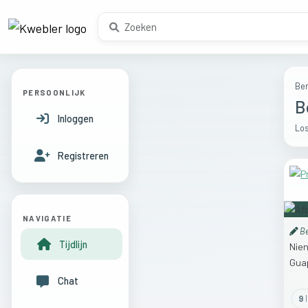
Ber
PERSOONLIJK
B
Inloggen
Los
Registreren
NAVIGATIE
Be
Tijdlijn
Nie
Gua
Chat
9
l