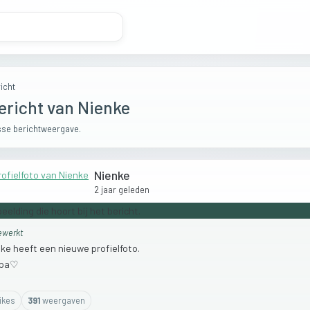
icht
ericht van Nienke
se berichtweergave.
Nienke
2 jaar geleden
werkt
nke
heeft
een
nieuwe
profielfoto.
pa♡
ike
s
391
weergaven