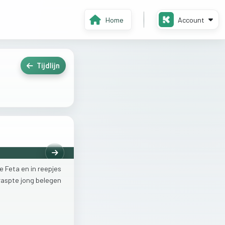
Home
Account
Tijdlijn
Volgende
de
Feta
en
in
reepjes
raspte
jong
belegen