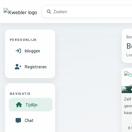
Ber
PERSOONLIJK
B
Inloggen
Los
Registreren
NAVIGATIE
Zelf
Tijdlijn
ges
kaa
Chat
3
l