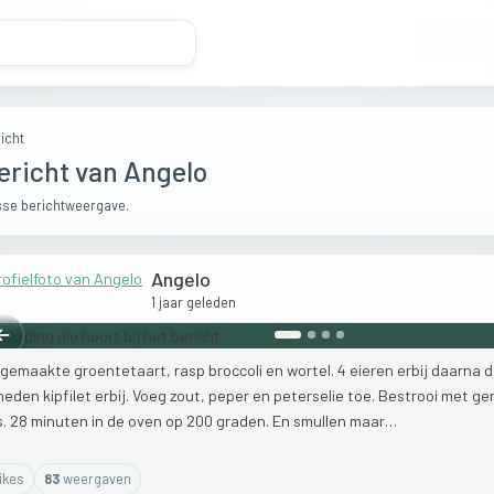
icht
ericht van Angelo
se berichtweergave.
Angelo
1 jaar geleden
Vorige
gemaakte
groentetaart,
rasp
broccoli
en
wortel.
4
eieren
erbij
daarna
neden
kipfilet
erbij.
Voeg
zout,
peper
en
peterselie
toe.
Bestrooi
met
ge
s.
28
minuten
in
de
oven
op
200
graden.
En
smullen
maar…
ike
s
83
weergaven