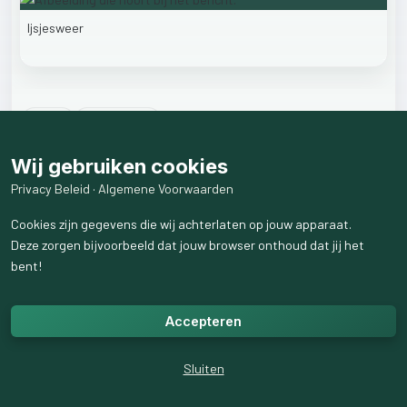
Ijsjesweer
17
like
s
10
weergaven
2
reactie
s
weergeven
Wij gebruiken cookies
Privacy Beleid
·
Algemene Voorwaarden
Cookies zijn gegevens die wij achterlaten op jouw apparaat.
Deze zorgen bijvoorbeeld dat jouw browser onthoud dat jij het
bent!
Accepteren
Sluiten