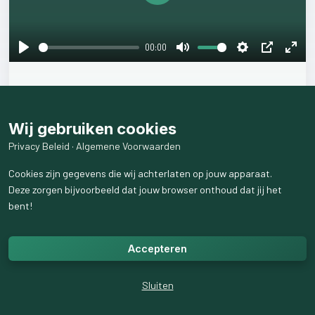
Play
00:00
Play
Mute
Settings
PIP
Ente
fulls
1
like
58
weergaven
Wij gebruiken cookies
Privacy Beleid
·
Algemene Voorwaarden
Cookies zijn gegevens die wij achterlaten op jouw apparaat.
Deze zorgen bijvoorbeeld dat jouw browser onthoud dat jij het
bent!
Accepteren
Sluiten