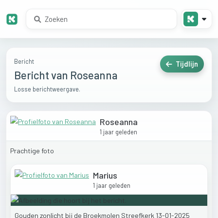
Bericht
Tijdlijn
Bericht van Roseanna
Losse berichtweergave.
Roseanna
1 jaar geleden
Prachtige
foto
Marius
1 jaar geleden
Gouden
zonlicht
bij
de
Broekmolen
Streefkerk
13-01-2025