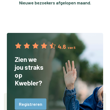
Nieuwe bezoekers afgelopen maand.
4.6
van 5
Zien we
jou straks
op
Kwebler?
Registreren